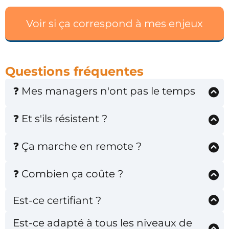
Voir si ça correspond à mes enjeux
Questions fréquentes
❓ Mes managers n'ont pas le temps
→ 5h/mois investies = 56h/mois récupérées dès le
6ème mois
❓ Et s'ils résistent ?
→ 92% de taux de complétion (coaching adapté si
besoin)
❓ Ça marche en remote ?
→ Oui, 60% de nos clients sont en hybride avec les
mêmes résultats
❓ Combien ça coûte ?
Le tarif dépend de plusieurs facteurs :
Est-ce certifiant ?
Durée du parcours (3 à 9 mois)
Ce n’est pas une formation certifiante. Nous avons
Est-ce adapté à tous les niveaux de
Nombre de participants
fait le choix d’un format pragmatique, orienté