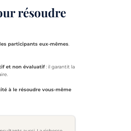
our résoudre
 les participants eux-mêmes
.
if et non évaluatif
: il garantit la
ire.
cité à le résoudre vous-même
onsultants aussi. La richesse