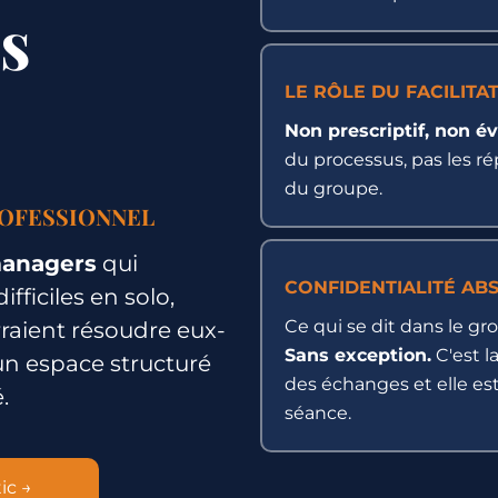
ns
LE RÔLE DU FACILITA
Non prescriptif, non év
du processus, pas les ré
du groupe.
OFESSIONNEL
managers
qui
CONFIDENTIALITÉ AB
fficiles en solo,
Ce qui se dit dans le gr
rraient résoudre eux-
Sans exception.
C'est l
n espace structuré
des échanges et elle es
.
séance.
ic →